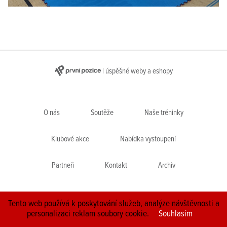
| úspěšné weby a eshopy
O nás
Soutěže
Naše tréninky
Klubové akce
Nabídka vystoupení
Partneři
Kontakt
Archiv
Tento web používá k poskytování služeb, analýze návštěvnosti a
© 2026 redakční systém |
personalizaci reklam soubory cookie.
Souhlasím