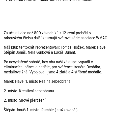
INTERNATIONAL AUSTRIAN STATE CHAMPIONSHIP WMAC
Za účasti více než 800 závodníků z 12 zemí proběhl v
rakouském Welsu další z turnajů světové série asociace WMAC.
Náš klub tentokrát reprezentovali: Tomáš Hložek, Marek Havel,
Štěpán Jonáš, Nela Gurková a Lukáš Bulant.
Po nevydařené sobotě, kdy oba naši zástupci vypadli v
eliminacích, přinesla neděle, pro svěřence trenéra Dvořáka,
medailové žně. Vybojovali jsme 4 zlaté a 4 stříbrné medaile.
Marek Havel 1. místo Reálná sebeobrana
2. místo Kreativní sebeobrana
2. místo Silové přerážení
Štěpán Jonáš 1. místo Rumble ( stužkovaná )