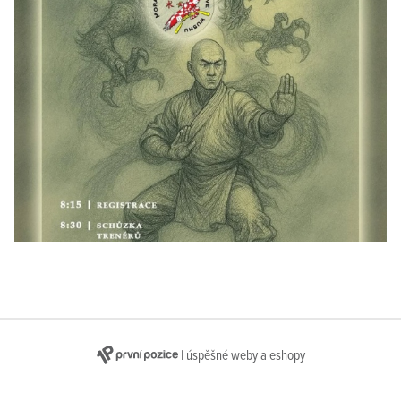
| úspěšné weby a eshopy