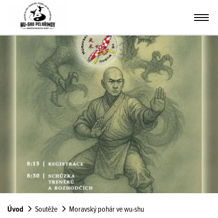
Úvod
Soutěže
Moravský pohár ve wu-shu